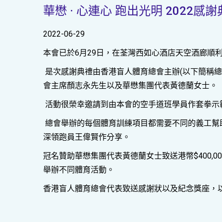
華懋 · 心連心 跑出光明 2022感
2022-06-29
本會已於6月29日，在荃灣西如心酒店天空酒廊順利舉行
是次感謝典禮由香港盲人體育總會主辦(以下簡稱
會主席顏志永先生以及華懋集團代表黃德蘭女士。
活動很榮幸邀請到由本會的空手道班學員作套拳示
總會舉辦的每個體育訓練項目都需要不同的義工幫
深領跑員王偉賢作分享。
冠名贊助華懋集團代表黃德蘭女士致送港幣$400,0
舉辦不同體育活動。
香港盲人體育總會代表致送感謝狀以及紀念獎座，