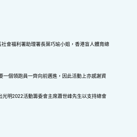
區社會福利署助理署長葉巧瑜小姐，香港盲人體育總
要一個領跑員一齊向前邁進，因此活動上亦感謝資
跑出光明2022活動籌委會主席蕭世峰先生以支持總會