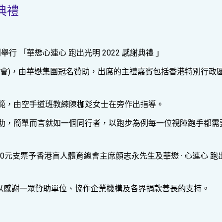
謝典禮
 「華懋心連心 跑出光明 2022 感謝典禮 」
總會)，由華懋集團冠名贊助，出席的主禮嘉賓包括香港特別行政
範，由空手道班教練陳枷彣女士在旁作出指導。
助，簡單而言就如一個同行者，以跑步為例每一位視障跑手都需
00元支票予香港盲人體育總會主席顏志永先生及華懋 · 心連心 
以感謝一眾贊助單位、協作企業機構及各界捐款善長的支持。