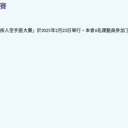
大賽
疾人空手道大賽」於
年
月
日舉行，本會
名運動員參加
2025
2
23
6